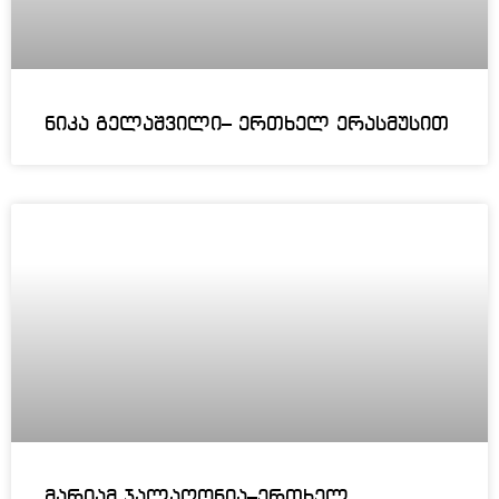
ნიკა გელაშვილი– ერთხელ ერასმუსით
მარიამ ჯალაღონია–ერთხელ